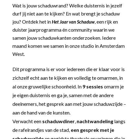
Wat is jouw schaduwrand? Welke duisternis in jezelf
durf jij niet aan te kijken? En wat brengt je schaduw
jou? Ontdek het in
, een rijk en
Het Jaar van Schaduw
duister jaarprogramma én community waarin we
samen jouw schaduwkanten onderzoeken. Iedere
maand komen we samen in onze studio in Amsterdam
West.
Dit programma is er voor iedereen die er klaar voor is
zichzelf echt aan te kijken en volledig te omarmen, in
al onze gruwelijke schoonheid. In
9 sessies
omarm je
je eigen duisternis en ga je, samen met de andere
deelnemers, het gesprek aan met jouw schaduwzijde –
aan de hand van de kunsten.
Verwacht een
schaduwdiner
,
nachtwandeling
langs
de rafelrandjes van de stad,
een gesprek met je
schaduwzijde
en gegidste theatrale ervaringen die je