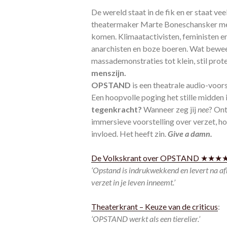
De wereld staat in de fik en er staat vee
theatermaker Marte Boneschansker met 
komen.
Klimaatactivisten, feministen e
anarchisten en boze boeren.
Wat beweeg
massademonstraties tot klein, stil prot
menszijn.
OPSTAND
is een theatrale audio-voors
Een hoopvolle poging het stille midden 
tegenkracht?
Wanneer zeg jij
nee
? Ont
immersieve voorstelling over verzet, ho
invloed. Het heeft zin.
Give a damn.
De Volkskrant over OPSTAND ★★★
‘Opstand is indrukwekkend
en levert na a
verzet in je leven inneemt.’
Theaterkrant – Keuze van de criticus
:
‘OPSTAND werkt als een tierelier.’