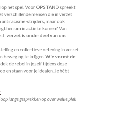
l op het spel. Voor
OPSTAND
spreekt
verschillende mensen die in verzet
n antiracisme-strijders, maar ook
t hen om in actie te komen?
Van
est:
verzet is onderdeel van ons
telling en collectieve oefening in verzet.
in beweging te krijgen.
Wie vormt de
dek de rebel in jezelf tijdens deze
op en staan voor je idealen. Je hébt
★
floop lange gesprekken op over welke plek